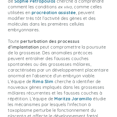
de
Sophie Petropoulos
cherche à comprendre
comment les conditions
ex vivo,
comme celles
utilisées en
procréation assistée
, peuvent
modifier très tôt l’activité des gènes et des
molécules dans les premières cellules
embryonnaires.
Toute
perturbation
des processus
d’implantation
peut compromettre la poursuite
de la grossesse. Des anomalies précoces
peuvent entraîner des fausses couches
spontanées ou des grossesses môlaires,
caractérisées par un développement placentaire
anormal en l’absence d’un embryon viable.
L’équipe de
Rima Slim
cherche à identifier de
nouveaux gènes impliqués dans les grossesses
môlaires récurrentes et les fausses couches à
répétition. L’équipe de
Maritza Jaramillo
étudie
les mécanismes par lesquels l’infection à
toxoplasme perturbe le fonctionnement du
placenta et affecte le développement fœtal.