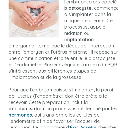
l’embryon, alors appelé
blastocyste
, commence
à s’implanter dans la
muqueuse utérine. Ce
processus, appelé
nidation ou
implantation
embryonnaire, marque le début de l’interaction
entre l’embryon et l’utérus maternel. Il repose sur
une communication étroite entre le blastocyste
et l’endomètre. Plusieurs équipes au sein du RQR
s’intéressent aux différentes étapes de
l’implantation et de la grossesse.
Pour que l’embryon puisse s’implanter, la paroi
de l’utérus (l’endomètre) doit être prête à le
recevoir. Cette préparation inclut la
décidualisation
, un processus déclenché par les
hormones
, qui transforme les cellules de
l’endomètre afin de favoriser l’accueil de
l’embryon. Le laboratoire d’
Éric Asselin
cherche