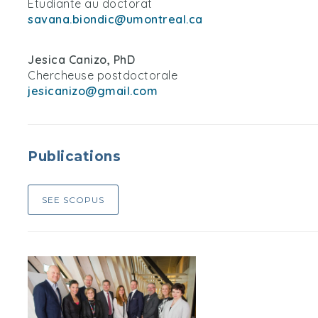
Étudiante au doctorat
savana.biondic@umontreal.ca
Jesica Canizo, PhD
Chercheuse postdoctorale
jesicanizo@gmail.com
Publications
SEE SCOPUS