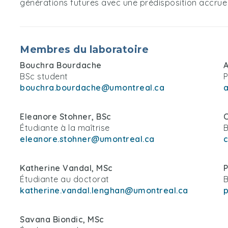
générations futures avec une prédisposition accru
Membres du laboratoire
Bouchra Bourdache
BSc student
P
bouchra.bourdache@umontreal.ca
a
Eleanore Stohner, BSc
Étudiante à la maîtrise
B
eleanore.stohner@umontreal.ca
Katherine Vandal, MSc
P
Étudiante au doctorat
B
katherine.vandal.lenghan@umontreal.ca
p
Savana Biondic, MSc