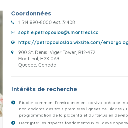
Coordonnées
1 514 890-8000 ext. 31408
sophie.petropoulos@umontreal.ca
https://petropouloslab.wixsite.com/embryolo
900 St. Denis, Viger Tower, R12-472
Montreal, H2X 0A9,
Quebec, Canada
Intérêts de recherche
Étudier comment l’environnement ex vivo précoce mod
non codants des trois premières lignées cellulaires (TE
programmation de la placenta et du fœtus en dévelop
Décrypter les aspects fondamentaux du développeme