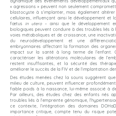
dynamique des événements développementaux qui s
« agressions » peuvent non seulement compromettre
blastocyste à s’implanter, mais également altérer
cellulaires, influençant ainsi le développement et l
fœtus
in utero
– ainsi que le développement emb
biologiques peuvent conduire à des troubles liés à
voies métaboliques et de croissance, une inactiva
du neurodéveloppement et une différenciatio
embryonnaires affectant la formation des organes.
impact sur la santé à long terme de l’enfant. O
caractériser les altérations moléculaires de l’e
restent insuffisantes, et la sécurité des thérap
améliorer le succès de la FIV et de l’implantation d
Des études menées chez la souris suggèrent que 
milieu de culture, peuvent influencer profondémen
faible poids à la naissance, lui-même associé à 
Par ailleurs, des études chez des enfants nés a
troubles liés à l’empreinte génomique, l’hypertensi
ce contexte, l’intégration des domaines DOHaD
importance critique, compte tenu du risque pote