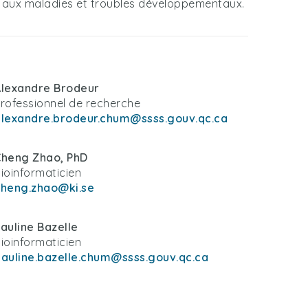
e aux maladies et troubles développementaux.
Alexandre Brodeur
rofessionnel de recherche
lexandre.brodeur.chum@ssss.gouv.qc.ca
Cheng Zhao, PhD
ioinformaticien
cheng.zhao@ki.se
auline Bazelle
ioinformaticien
auline.bazelle.chum@ssss.gouv.qc.ca