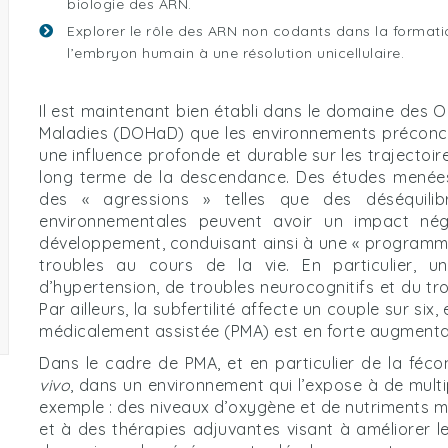
biologie des ARN.
Explorer le rôle des ARN non codants dans la formati
l’embryon humain à une résolution unicellulaire.
Il est maintenant bien établi dans le domaine des 
Maladies (DOHaD) que les environnements préconcep
une influence profonde et durable sur les trajectoi
long terme de la descendance. Des études menées
des « agressions » telles que des déséquilibre
environnementales peuvent avoir un impact nég
développement, conduisant ainsi à une « programmat
troubles au cours de la vie. En particulier, u
d’hypertension, de troubles neurocognitifs et du tro
Par ailleurs, la subfertilité affecte un couple sur six
médicalement assistée (PMA) est en forte augmentat
Dans le cadre de PMA, et en particulier de la féc
vivo
, dans un environnement qui l’expose à de multi
exemple : des niveaux d’oxygène et de nutriments m
et à des thérapies adjuvantes visant à améliorer l