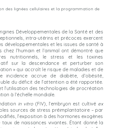
on des lignées cellulaires et la programmation de
Origines Développementales de la Santé et des
tionnels, intra-utérins et précoces exercent
res développementales et les issues de santé à
 chez l’humain et l’animal ont démontré que
s nutritionnels, le stress et les toxines
atif sur la descendance et perturber son
ion » qui accroît le risque de maladies et de
ne incidence accrue de diabète, d’obésité,
uble du déficit de l’attention a été rapportée.
, et l’utilisation des technologies de procréation
ion à l’échelle mondiale.
ondation
in vitro
(FIV), l’embryon est cultivé
ex
ples sources de stress préimplantatoire – par
odifiés, l’exposition à des hormones exogènes
e taux de naissances vivantes. Étant donné la