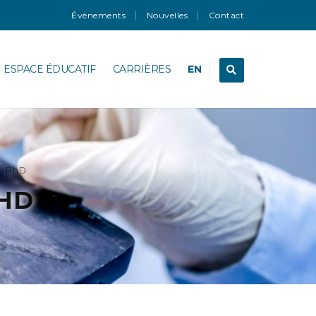
Évènements
Nouvelles
Contact
ESPACE ÉDUCATIF
CARRIÈRES
EN
, PhD
PHD