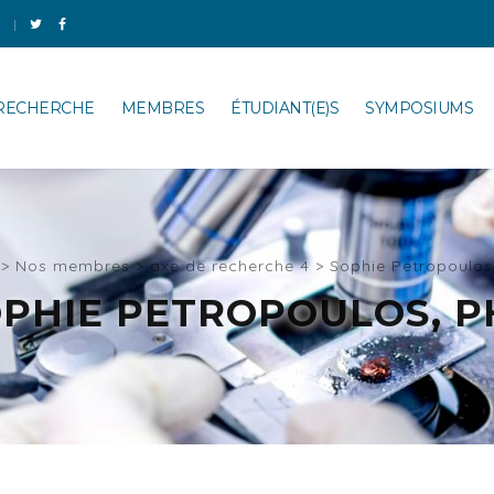
 RECHERCHE
MEMBRES
ÉTUDIANT(E)S
SYMPOSIUMS
>
Nos membres
>
axe de recherche 4
>
Sophie Petropoulos
PHIE PETROPOULOS, 